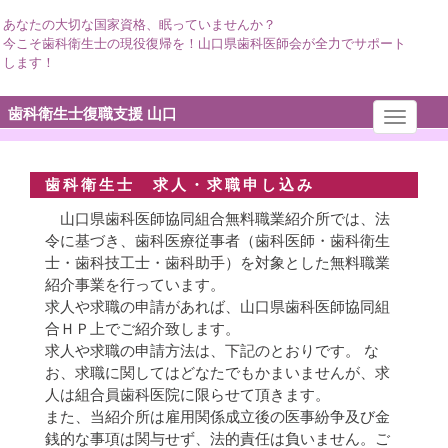
あなたの大切な国家資格、眠っていませんか？
今こそ歯科衛生士の現役復帰を！山口県歯科医師会が全力でサポート
します！
歯科衛生士復職支援 山口
Toggle
navigati
歯科衛生士 求人・求職申し込み
山口県歯科医師協同組合無料職業紹介所では、法
令に基づき、歯科医療従事者（歯科医師・歯科衛生
士・歯科技工士・歯科助手）を対象とした無料職業
紹介事業を行っています。
求人や求職の申請があれば、山口県歯科医師協同組
合ＨＰ上でご紹介致します。
求人や求職の申請方法は、下記のとおりです。 な
お、求職に関してはどなたでもかまいませんが、求
人は組合員歯科医院に限らせて頂きます。
また、当紹介所は雇用関係成立後の医事紛争及び金
銭的な事項は関与せず、法的責任は負いません。ご