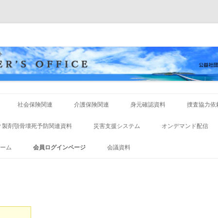
コ
ン
社会保険関連
介護保険関連
身元確認資料
捜査協力依
テ
ン
ツ
保険だより
Ｐ製剤顎骨壊死予防関連資料
災害支援システム
オンデマンド配信
へ
ス
キ
保険請求事務の手引き
ーム
会員ログインページ
会議資料
ッ
プ
保険診療の手引き