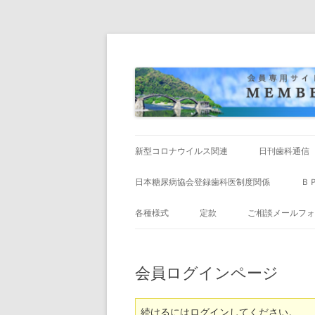
新型コロナウイルス関連
日刊歯科通信
令和８年度
日本糖尿病協会登録歯科医制度関係
Ｂ
令和７年度
各種様式
定款
ご相談メールフォ
令和６年度
会員ログインページ
令和５年度
令和４年度
続けるにはログインしてください。