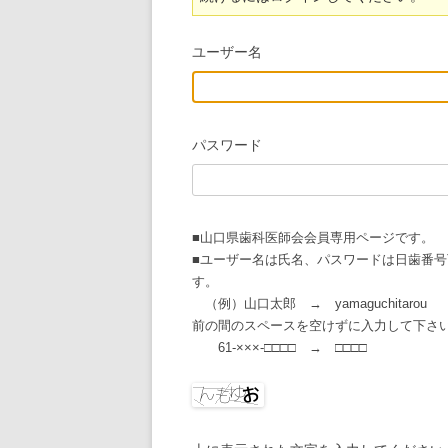
令和３年度
ユーザー名
令和２年度
令和元年度
平成30年度
パスワード
平成29年度
■山口県歯科医師会会員専用ページです。
■ユーザー名は氏名、パスワードは日歯番号
す。
（例）山口太郎 → yamaguchitarou
前の間のスペースを空けずに入力して下
61-×××-□□□□ → □□□□